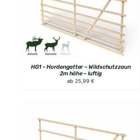
LS
AUSFÜHRUNG WÄHLEN
/
DETAILS
HG1 – Hordengatter – Wildschutzzaun
2m höhe – luftig
ab
25,99
€