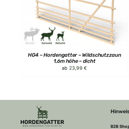
LS
HG4 – Hordengatter – Wildschutzzaun
1,6m höhe – dicht
ab
23,99
€
Hinwei
B2B Sho