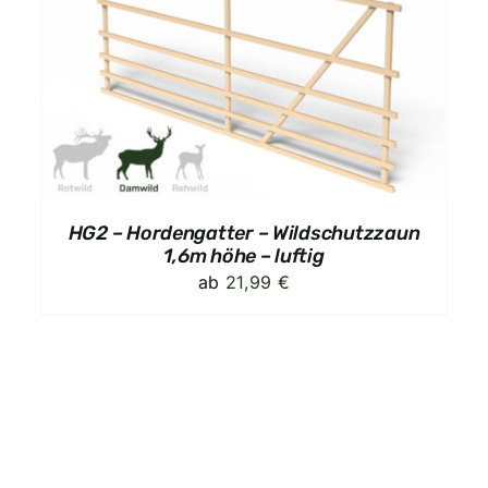
AUSFÜHRUNG WÄHLEN
/
DETAILS
HG2 – Hordengatter – Wildschutzzaun
1,6m höhe – luftig
ab
21,99
€