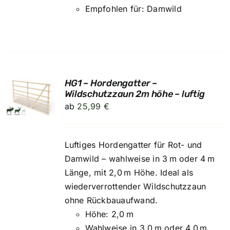
Empfohlen für: Damwild
HG1 – Hordengatter –
UNG
Wildschutzzaun 2m höhe – luftig
ab
25,99
€
Luftiges Hordengatter für Rot- und
Damwild – wahlweise in 3 m oder 4 m
Länge, mit 2,0 m Höhe. Ideal als
wiederverrottender Wildschutzzaun
ohne Rückbauaufwand.
Höhe: 2,0 m
Wahlweise in 3,0 m oder 4,0 m