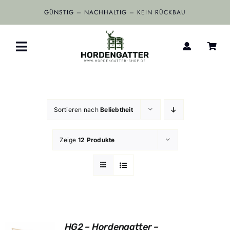
Zum
GÜNSTIG – NACHHALTIG – KEIN RÜCKBAU
Inhalt
springen
Toggle
Navigation
Home
Sortieren nach
Beliebtheit
Wildschutzzäune
Zeige
12 Produkte
Shop
Kontakt
HG2 – Hordengatter –
UNG