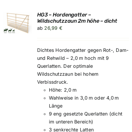
HG3 – Hordengatter –
UNG
Wildschutzzaun 2m höhe – dicht
ab
26,99
€
Dichtes Hordengatter gegen Rot-, Dam-
und Rehwild – 2,0 m hoch mit 9
Querlatten. Der optimale
Wildschutzzaun bei hohem
Verbissdruck.
Höhe: 2,0 m
Wahlweise in 3,0 m oder 4,0 m
Länge
9 eng gesetzte Querlatten (dicht
im unteren Bereich)
3 senkrechte Latten