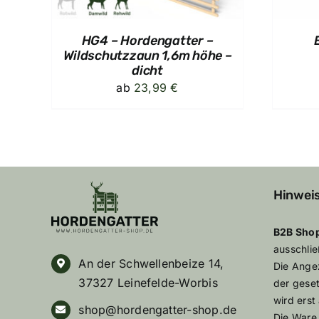
HG4 – Hordengatter –
Wildschutzzaun 1,6m höhe –
dicht
ab
23,99
€
Hinwei
B2B Sho
ausschli
An der Schwellenbeize 14,
Die Angez
37327 Leinefelde-Worbis
der gese
wird erst
shop@hordengatter-shop.de
Die Ware 