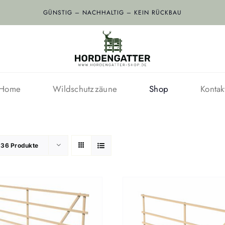
GÜNSTIG – NACHHALTIG – KEIN RÜCKBAU
Home
Wildschutzzäune
Shop
Kontak
e
36 Produkte
AUSFÜHRUNG WÄHLEN
/
AUSFÜHRUNG WÄ