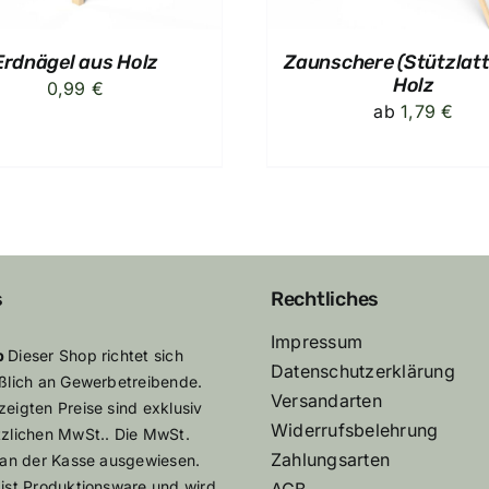
Erdnägel aus Holz
Zaunschere (Stützlatt
Holz
0,99
€
ab
1,79
€
s
Rechtliches
Impressum
p
Dieser Shop richtet sich
Datenschutzerklärung
eßlich an Gewerbetreibende.
Versandarten
eigten Preise sind exklusiv
Widerrufsbelehrung
tzlichen MwSt.. Die MwSt.
Zahlungsarten
 an der Kasse ausgewiesen.
ist Produktionsware und wird