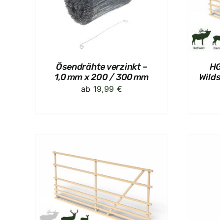
DETAILS
Ösendrähte verzinkt –
HG
1,0 mm x 200 / 300 mm
Wild
ab
19,99
€
N
/
IN DEN WARENKORB
/
DETAILS