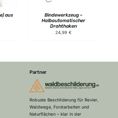
e) aus
Bindewerkzeug –
Halbautomatischer
Drahthaken
24,99
€
Partner
Robuste Beschilderung für Revier,
Waldwege, Forstarbeiten und
Naturflächen – klar in der