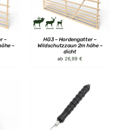
S
r –
HG3 – Hordengatter –
höhe –
Wildschutzzaun 2m höhe –
dicht
ab
26,99
€
KORB
/
S