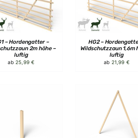
DETAILS
DETAIL
1 – Hordengatter –
HG2 – Hordengatte
schutzzaun 2m höhe –
Wildschutzzaun 1,6m 
luftig
luftig
ab
25,99
€
ab
21,99
€
AUSFÜHRUNG WÄHLEN
/
IN DEN WAREN
DETAILS
DETAIL