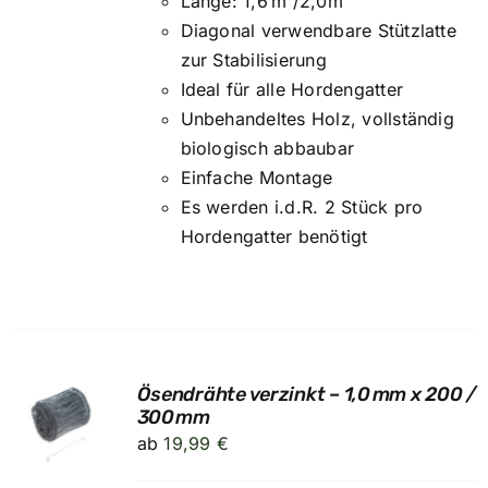
Länge: 1,6 m /2,0m
Diagonal verwendbare Stützlatte
zur Stabilisierung
Ideal für alle Hordengatter
Unbehandeltes Holz, vollständig
biologisch abbaubar
Einfache Montage
Es werden i.d.R. 2 Stück pro
Hordengatter benötigt
Ösendrähte verzinkt – 1,0 mm x 200 /
UNG
300 mm
ab
19,99
€