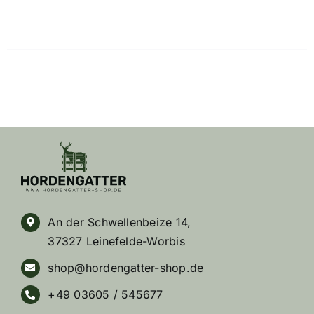
An der Schwellenbeize 14,
37327 Leinefelde-Worbis
shop@hordengatter-shop.de
+49 03605 / 545677