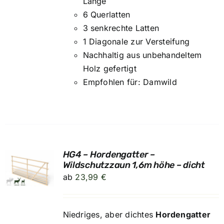
Länge
6 Querlatten
3 senkrechte Latten
1 Diagonale zur Versteifung
Nachhaltig aus unbehandeltem
Holz gefertigt
Empfohlen für: Damwild
HG4 – Hordengatter –
UNG
Wildschutzzaun 1,6m höhe – dicht
ab
23,99
€
Niedriges, aber dichtes
Hordengatter