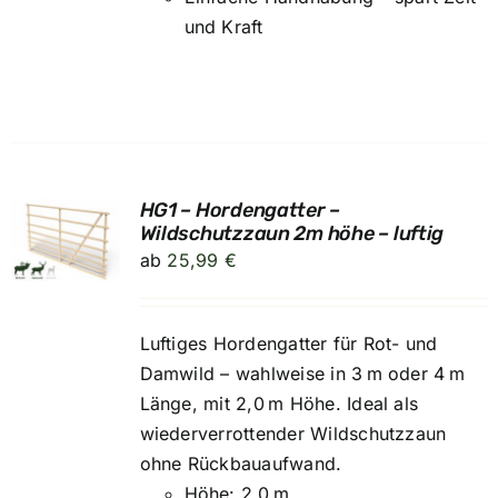
und Kraft
HG1 – Hordengatter –
UNG
Wildschutzzaun 2m höhe – luftig
ab
25,99
€
Luftiges Hordengatter für Rot- und
Damwild – wahlweise in 3 m oder 4 m
Länge, mit 2,0 m Höhe. Ideal als
wiederverrottender Wildschutzzaun
ohne Rückbauaufwand.
Höhe: 2,0 m