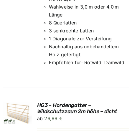
Wahlweise in 3,0 m oder 4,0 m
Länge
8 Querlatten
3 senkrechte Latten
1 Diagonale zur Versteifung
Nachhaltig aus unbehandeltem
Holz gefertigt
Empfohlen für: Rotwild, Damwild
HG3 – Hordengatter –
UNG
Wildschutzzaun 2m höhe – dicht
ab
26,99
€