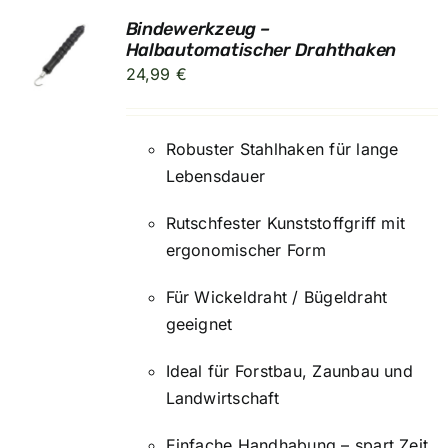
Bindewerkzeug –
Halbautomatischer Drahthaken
RB
24,99
€
Robuster Stahlhaken für lange
Lebensdauer
Rutschfester Kunststoffgriff mit
ergonomischer Form
Für Wickeldraht / Bügeldraht
geeignet
Ideal für Forstbau, Zaunbau und
Landwirtschaft
Einfache Handhabung – spart Zeit