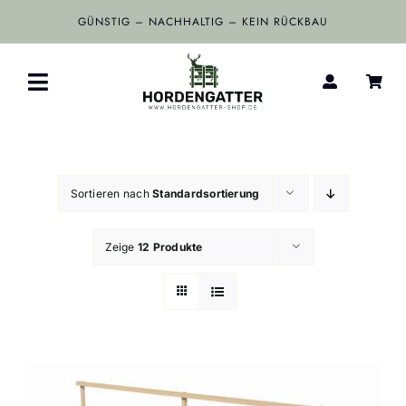
Zum
GÜNSTIG – NACHHALTIG – KEIN RÜCKBAU
Inhalt
springen
Toggle
Navigation
Home
Sortieren nach
Standardsortierung
Wildschutzzäune
Zeige
12 Produkte
Shop
Kontakt