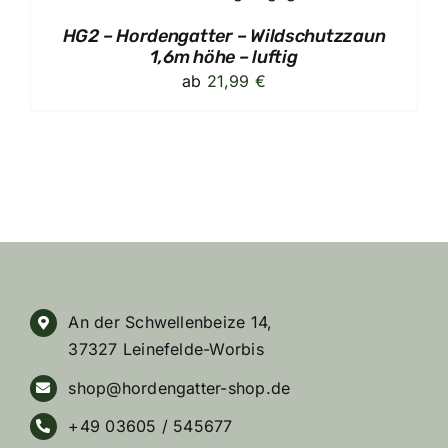
HG2 – Hordengatter – Wildschutzzaun
1,6m höhe – luftig
ab
21,99
€
An der Schwellenbeize 14,
37327 Leinefelde-Worbis
shop@hordengatter-shop.de
+49 03605 / 545677