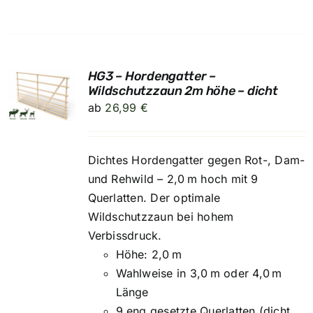
HG3 – Hordengatter –
UNG
Wildschutzzaun 2m höhe – dicht
ab
26,99
€
Dichtes Hordengatter gegen Rot-, Dam-
und Rehwild – 2,0 m hoch mit 9
Querlatten. Der optimale
Wildschutzzaun bei hohem
Verbissdruck.
Höhe: 2,0 m
Wahlweise in 3,0 m oder 4,0 m
Länge
9 eng gesetzte Querlatten (dicht