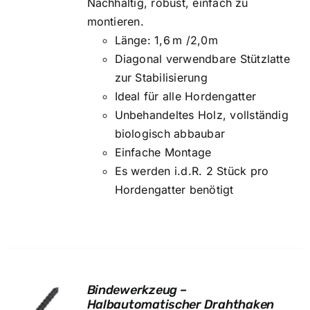
Nachhaltig, robust, einfach zu
montieren.
Länge: 1,6 m /2,0m
Diagonal verwendbare Stützlatte
zur Stabilisierung
Ideal für alle Hordengatter
Unbehandeltes Holz, vollständig
biologisch abbaubar
Einfache Montage
Es werden i.d.R. 2 Stück pro
Hordengatter benötigt
Bindewerkzeug –
Halbautomatischer Drahthaken
RB