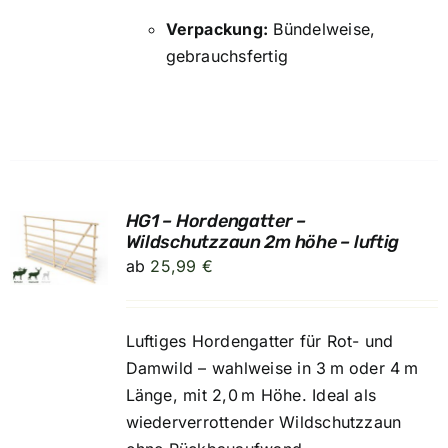
Verpackung:
Bündelweise,
gebrauchsfertig
HG1 – Hordengatter –
UNG
Wildschutzzaun 2m höhe – luftig
ab
25,99
€
Luftiges Hordengatter für Rot- und
Damwild – wahlweise in 3 m oder 4 m
Länge, mit 2,0 m Höhe. Ideal als
wiederverrottender Wildschutzzaun