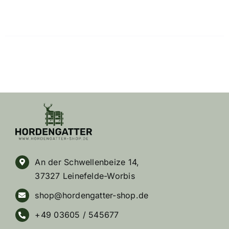
An der Schwellenbeize 14,
37327 Leinefelde-Worbis
shop@hordengatter-shop.de
+49 03605 / 545677