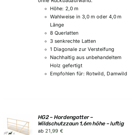
ohne Rückbauaufwand.
Höhe: 2,0 m
Wahlweise in 3,0 m oder 4,0 m
Länge
8 Querlatten
3 senkrechte Latten
1 Diagonale zur Versteifung
Nachhaltig aus unbehandeltem
Holz gefertigt
Empfohlen für: Rotwild, Damwild
HG2 – Hordengatter –
UNG
Wildschutzzaun 1,6m höhe – luftig
ab
21,99
€