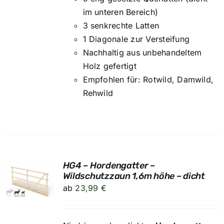
im unteren Bereich)
3 senkrechte Latten
1 Diagonale zur Versteifung
Nachhaltig aus unbehandeltem
Holz gefertigt
Empfohlen für: Rotwild, Damwild,
Rehwild
HG4 – Hordengatter –
UNG
Wildschutzzaun 1,6m höhe – dicht
ab
23,99
€